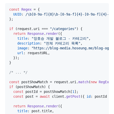
const
Regex
 = {

UUID
: 
/\b[0-9a-f]{8}\b-[0-9a-f]{4}-[0-9a-f]{4}-[0
};

if
 (request.
uri
 === 
"/categories"
) {

return
Response
.
render
({

title
: 
"장호승 개발 블로그 - 카테고리"
,

description
: 
"전체 카테고리 목록"
,

image
: 
"https://blog-media.hoseung.me/blog-og-m
url
: requestURL,

  });

}

/* ... */
const
 postShowMatch = request.
uri
.
match
(
new
RegExp
(
if
 (postShowMatch) {

const
 postId = postShowMatch[
1
];

const
 post = 
await
 client.
getPost
({ 
id
: postId });
return
Response
.
render
({

title
: post.
title
,
