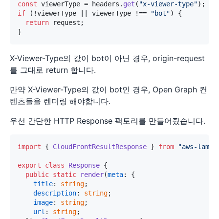
const
 viewerType = headers.
get
(
"x-viewer-type"
if
 (!viewerType || viewerType !== 
"bot"
) {

return
 request;

X-Viewer-Type의 값이 bot이 아닌 경우, origin-request
를 그대로 return 합니다.
만약 X-Viewer-Type의 값이 bot인 경우, Open Graph 컨
텐츠들을 렌더링 해야합니다.
우선 간단한 HTTP Response 팩토리를 만들어줬습니다.
import
 { 
CloudFrontResultResponse
 } 
from
"aws-lambd
export
class
Response
 {

public
static
render
(
meta
: {

title
: 
string
;

description
: 
string
;

image
: 
string
;

url
: 
string
;
