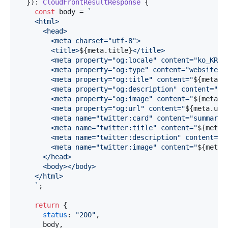
  }): 
CloudFrontResultResponse
 {

const
 body = 
`

    <html>

      <head>

        <meta charset="utf-8">

        <title>
${meta.title}
</title>

        <meta property="og:locale" content="ko_KR" /
        <meta property="og:type" content="website" /
        <meta property="og:title" content="
${meta.t
        <meta property="og:description" content="
${
        <meta property="og:image" content="
${meta.i
        <meta property="og:url" content="
${meta.url
        <meta name="twitter:card" content="summary_l
        <meta name="twitter:title" content="
${meta.
        <meta name="twitter:description" content="
$
        <meta name="twitter:image" content="
${meta.
      </head>

      <body></body>

    </html>

    `
;

return
 {

status
: 
"200"
,

      body,
