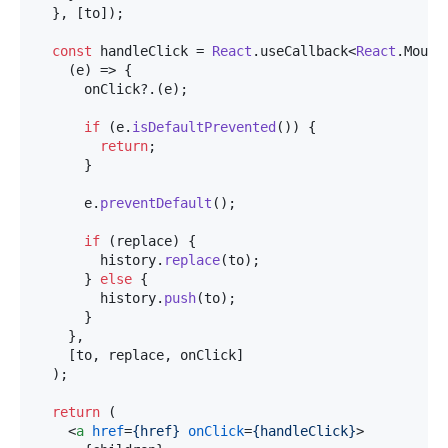
  }, [to]);

const
 handleClick = 
React
.
useCallback
<
React
.
Mouse
(
e
) =>
 {

      onClick?.(e);

if
 (e.
isDefaultPrevented
()) {

return
;

      }

      e.
preventDefault
();

if
 (replace) {

        history.
replace
(to);

      } 
else
 {

        history.
push
(to);

      }

    },

    [to, replace, onClick]

  );

return
 (

<
a
href
=
{href}
onClick
=
{handleClick}
>