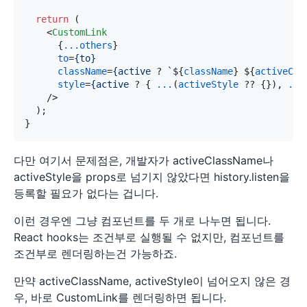
return
 (

<
CustomLink
      {
...others
}

to
=
{to}
className
=
{active
 ? `${
className
} ${
activeCla
style
=
{active
 ? { 
...
(
activeStyle
 ?? {}), 
...
    />
  );

다만 여기서 문제점은, 개발자가 activeClassName나
activeStyle을 props로 넘기지 않았다면 history.listen을
등록할 필요가 없다는 겁니다.
이런 경우엔 그냥 컴포넌트를 두 개로 나누면 됩니다.
React hooks는 조건부로 실행될 수 없지만, 컴포넌트를
조건부로 렌더링하는건 가능하죠.
만약 activeClassName, activeStyle이 넘어오지 않은 경
우, 바로 CustomLink를 렌더링하면 됩니다.