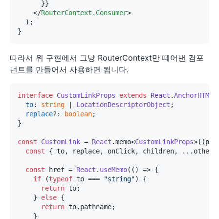
      }}

</
RouterContext.Consumer
>
  );

따라서 위 구현에서 그냥 RouterContext만 떼어낸 컴포
넌트를 만들어서 사용하면 됩니다.
interface
CustomLinkProps
extends
React
.
AnchorHTMLA
to
: 
string
 | 
LocationDescriptorObject
;

replace
?: 
boolean
;

}

const
CustomLink
 = 
React
.
memo
<
CustomLinkProps
>(
(
pro
const
 { to, replace, onClick, children, ...others 
const
 href = 
React
.
useMemo
(
() =>
 {

if
 (
typeof
 to === 
"string"
) {

return
 to;

    } 
else
 {

return
 to.
pathname
;

    }
