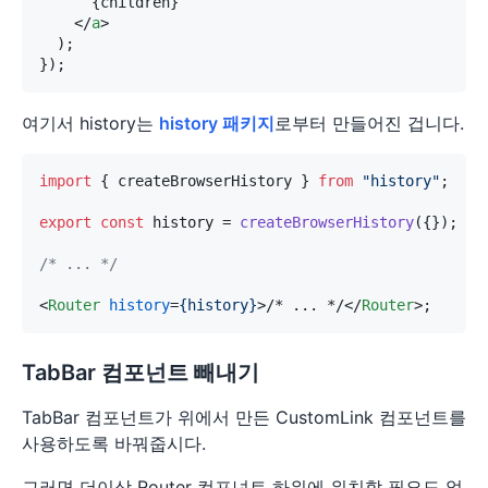
      {children}

</
a
>
  );

여기서 history는
history 패키지
로부터 만들어진 겁니다.
import
 { createBrowserHistory } 
from
"history"
;

export
const
 history = 
createBrowserHistory
({});

/* ... */
<
Router
history
=
{history}
>
/* ... */
</
Router
>
TabBar 컴포넌트 빼내기
TabBar 컴포넌트가 위에서 만든 CustomLink 컴포넌트를
사용하도록 바꿔줍시다.
그러면 더이상 Router 컴포넌트 하위에 위치할 필요도 없