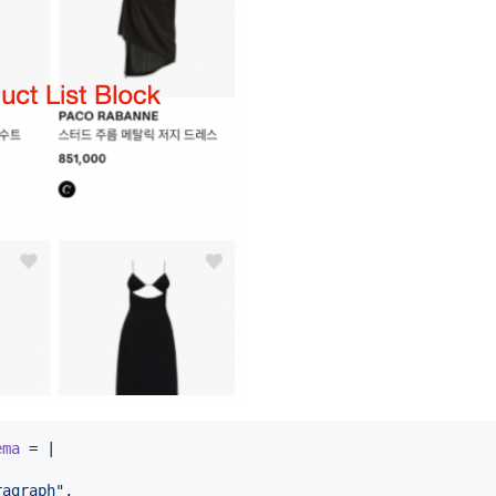
ema
 = |

ragraph"
,
