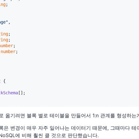
ing
;

age"
,

ring
;

ring
;

number
;

 
number
;

t
 {

ckSchema
[];

B로 옮기려면 블록 별로 테이블을 만들어서 1:n 관계를 형성하는
록은 변경이 매우 자주 일어나는 데이터기 때문에, 그때마다 테
NoSQL에 비해 훨씬 클 것으로 판단했습니다.