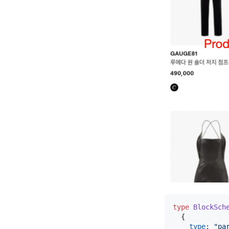
type
BlockSch
  {

type
: 
"pa