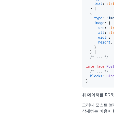
text
: 
str
  } |

  {

type
: 
"im
image
: {

src
: 
st
alt
: 
st
width
: 
height
:
    }

  } |

/* ... */
interface
Pos
/* ... */
blocks
: 
Blo
위 데이터를 RD
그러나 포스트 블
삭제하는 비용이 