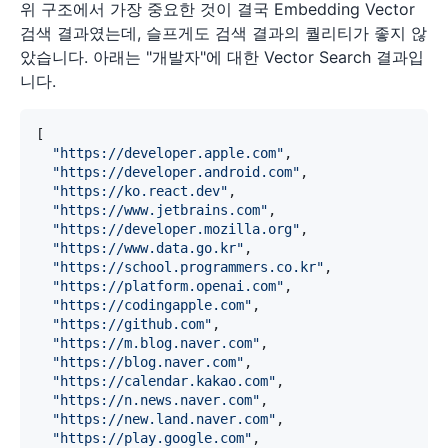
위 구조에서 가장 중요한 것이 결국 Embedding Vector
검색 결과였는데, 슬프게도 검색 결과의 퀄리티가 좋지 않
았습니다. 아래는 "개발자"에 대한 Vector Search 결과입
니다.
[
"https://developer.apple.com"
,
"https://developer.android.com"
,
"https://ko.react.dev"
,
"https://www.jetbrains.com"
,
"https://developer.mozilla.org"
,
"https://www.data.go.kr"
,
"https://school.programmers.co.kr"
,
"https://platform.openai.com"
,
"https://codingapple.com"
,
"https://github.com"
,
"https://m.blog.naver.com"
,
"https://blog.naver.com"
,
"https://calendar.kakao.com"
,
"https://n.news.naver.com"
,
"https://new.land.naver.com"
,
"https://play.google.com"
,