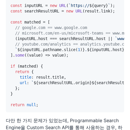
const
 inputURL = 
new
URL
(
`https://
${query}
`
const
 searchResultURL = 
new
URL
(result.
link
);

const
 matched = [

// google.com == www.google.com
// microsoft.com/en-us/microsoft-teams == www.mic
  (inputURL.
host
 === searchResultURL.
host
 || 
`www.
$
// youtube.com/analytics == analytics.youtube.com
`
${inputURL.pathname.slice(
1
)}
.
${inputURL.host}
`
 
].
some
(
(
value
) =>
 value);

if
 (matched) {

return
 {

title
: result.
title
,

url
: 
`
${searchResultURL.origin}
${searchResultUR
  };

}

return
null
다만 한 가지 문제가 있었는데, Programmable Search
Engine을 Custom Search API를 통해 사용하는 경우, 하