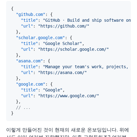
{
"github.com"
:
{
"title"
:
"GitHub · Build and ship software on a
"url"
:
"https://github.com/"
}
,
"scholar.google.com"
:
{
"title"
:
"Google Scholar"
,
"url"
:
"https://scholar.google.com/"
}
,
"asana.com"
:
{
"title"
:
"Manage your team's work, projects, & 
"url"
:
"https://asana.com/"
}
,
"google.com"
:
{
"title"
:
"Google"
,
"url"
:
"https://www.google.com/"
}
,
// ...
}
이렇게 만들어진 것이 현재의 새로운 온보딩입니다. 위에
서도 이미 여러번 자랑했지만, 아주 그럴듯하죠? 여러분